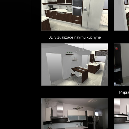
3D vizualizace návrhu kuchyně
Přípr