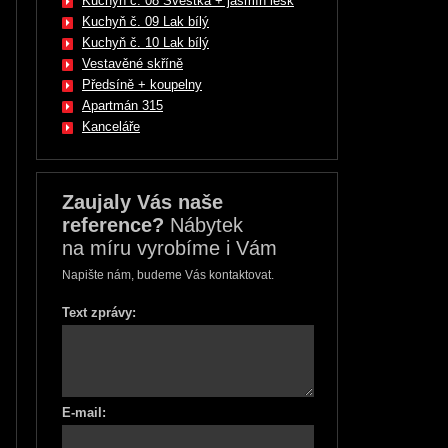
Kuchyň č. 08 Švestka + jasmín lesk
Kuchyň č. 09 Lak bílý
Kuchyň č. 10 Lak bílý
Vestavěné skříně
Předsíně + koupelny
Apartmán 315
Kanceláře
Zaujaly Vás naše
reference?
Nábytek
na míru vyrobíme i Vám
Napište nám, budeme Vás kontaktovat.
Text zprávy:
E-mail: