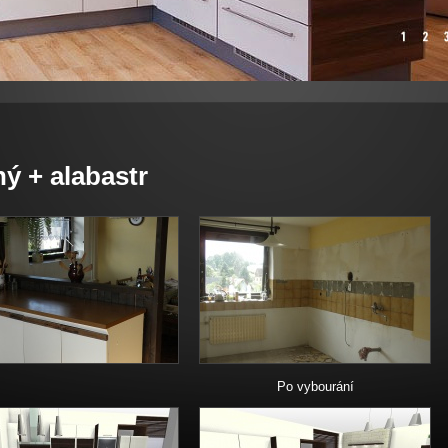
ý + alabastr
Po vybourání