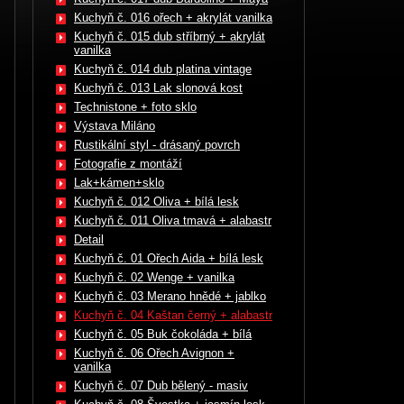
Kuchyň č. 016 ořech + akrylát vanilka
Kuchyň č. 015 dub stříbrný + akrylát
vanilka
Kuchyň č. 014 dub platina vintage
Kuchyň č. 013 Lak slonová kost
Technistone + foto sklo
Výstava Miláno
Rustikální styl - drásaný povrch
Fotografie z montáží
Lak+kámen+sklo
Kuchyň č. 012 Oliva + bílá lesk
Kuchyň č. 011 Oliva tmavá + alabastr
Detail
Kuchyň č. 01 Ořech Aida + bílá lesk
Kuchyň č. 02 Wenge + vanilka
Kuchyň č. 03 Merano hnědé + jablko
Kuchyň č. 04 Kaštan černý + alabastr
Kuchyň č. 05 Buk čokoláda + bílá
Kuchyň č. 06 Ořech Avignon +
vanilka
Kuchyň č. 07 Dub bělený - masiv