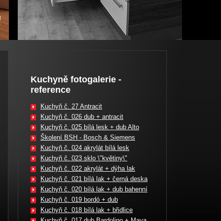
Kuchyně fotogalerie -
reference
Kuchyň č. 27 Antracit
Kuchyň č. 026 dub + antracit
Kuchyň č. 025 bílá lesk + dub Alto
Školení BSH - Bosch & Siemens
Kuchyň č. 024 akrylát bílá lesk
Kuchyň č. 023 sklo \"květiny\"
Kuchyň č. 022 akrylát + dýha lak
Kuchyň č. 021 bílá lak + černá deska
Kuchyň č. 020 bílá lak + dub bahenní
Kuchyň č. 019 bordó + dub
Kuchyň č. 018 bílá lak + břidlice
Kuchyň č. 017 dub Bardolino + Maya